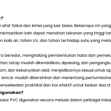
C?
 sifat fizikal dan kimia yang luar biasa. Beberapa ciri 
r memastikan kain dapat menahan tekanan yang tinggi t
n kalis air, tahan UV, dan tahan terhadap suhu yang m
dara beredar, menghalang pembentukan haba dan pemel
ahan tetap mudah dikendalikan, dipasang, dan pengangku
ram, dan kebanyakan asid, menjadikannya sesuai untuk apl
 lancar mudah dibersihkan dan menentang pertumbuha
 penyelesaian praktikal dan kos efektif untuk kedua-dua 
digunakan?
bersalut PVC digunakan secara meluas dalam pelbagai indus