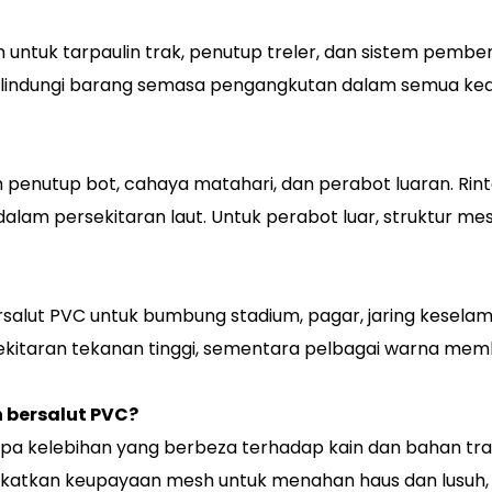
 untuk tarpaulin trak, penutup treler, dan sistem pem
 melindungi barang semasa pengangkutan dalam semua kea
m penutup bot, cahaya matahari, dan perabot luaran. Rin
am persekitaran laut. Untuk perabot luar, struktur m
lut PVC untuk bumbung stadium, pagar, jaring keselam
persekitaran tekanan tinggi, sementara pelbagai warna 
 bersalut PVC?
 kelebihan yang berbeza terhadap kain dan bahan trad
ngkatkan keupayaan mesh untuk menahan haus dan lusu