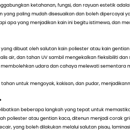
gabungkan ketahanan, fungsi, dan rayuan estetik adalah
 yang paling mudah disesuaikan dan boleh dipercayai yang
pi apa yang menjadikan kain ini begitu istimewa, dan men
ik yang dibuat oleh salutan kain poliester atau kain genti
s air, dan tahan UV sambil mengekalkan fleksibiliti dan
ng membolehkan udara dan cahaya melewati sementara 
n tahan untuk mengoyak, kakisan, dan pudar, menjadikann
?
ibatkan beberapa langkah yang tepat untuk memastikan k
h poliester atau gentian kaca, ditenun menjadi corak g
cair, yang boleh dilakukan melalui salutan pisau, lamina