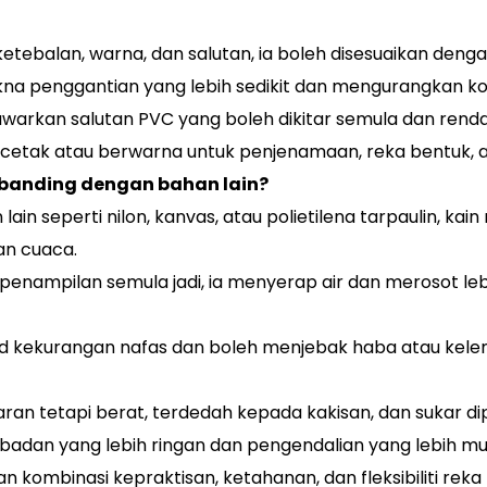
tebalan, warna, dan salutan, ia boleh disesuaikan denga
na penggantian yang lebih sedikit dan mengurangkan k
awarkan salutan PVC yang boleh dikitar semula dan renda
dicetak atau berwarna untuk penjenamaan, reka bentuk, at
banding dengan bahan lain?
lain seperti nilon, kanvas, atau polietilena tarpaulin, ka
gan cuaca.
nampilan semula jadi, ia menyerap air dan merosot lebi
dard kekurangan nafas dan boleh menjebak haba atau kel
an tetapi berat, terdedah kepada kakisan, dan sukar 
badan yang lebih ringan dan pengendalian yang lebih m
kombinasi kepraktisan, ketahanan, dan fleksibiliti reka