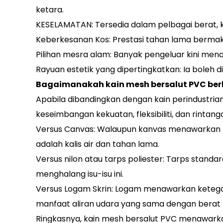
ketara.
KESELAMATAN: Tersedia dalam pelbagai berat, ke
Keberkesanan Kos: Prestasi tahan lama bermak
Pilihan mesra alam: Banyak pengeluar kini men
Rayuan estetik yang dipertingkatkan: Ia boleh 
Bagaimanakah kain mesh bersalut PVC ber
Apabila dibandingkan dengan kain perindustrian 
keseimbangan kekuatan, fleksibiliti, dan rintan
Versus Canvas: Walaupun kanvas menawarkan pe
adalah kalis air dan tahan lama.
Versus nilon atau tarps poliester: Tarps stan
menghalang isu-isu ini.
Versus Logam Skrin: Logam menawarkan ketegar
manfaat aliran udara yang sama dengan berat 
Ringkasnya, kain mesh bersalut PVC menawarkan 