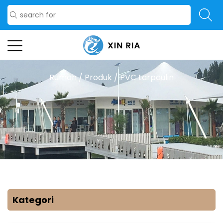
Rumah
/
Produk
/
PVC tarpaulin
Kategori